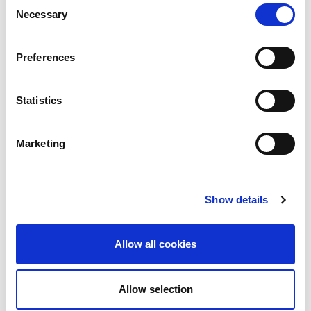
Consent
Der IndAC2 Luftschleier besitzt modernste elektronisch
Necessary
Selection
gesteuerte Ventilator Technik. Die EC Ventilatoren
wurden auf das Einsatzgebiet Kühl-/Tiefkühllager
Preferences
ausgelegt und sind energiesparend und sehr
leistungsstark. Die Luftmengen der IndAC2 Luftschleier
lassen sich stufenlos erhöhen oder verringern, dadurch
Statistics
ist eine sehr exakte und optimale Einstellung auf die
jeweilige Situation möglich.
Marketing
KOMMUNIKATION
Show details
Über Modbus ist eine Kommunikation und
Datenaustausch zwischen der übergeordneten
Allow all cookies
Gebäudeleittechnik und der Anlage möglich.
Allow selection
FARBEN UND