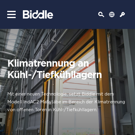
Klimatrennung an
Kühl-/Tiefkühllagern
Mit einer neuen Technologie, setzt Biddle mit dem
Modell IndAC2 Maßstäbe im Bereich der Klimatrennung
von offenen Toren in Kühl-/Tiefkühllagern.