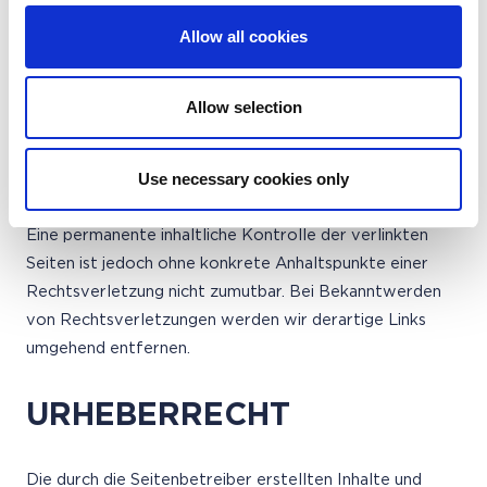
Deshalb können wir für diese fremden Inhalte auch keine
Gewähr übernehmen. Für die Inhalte der verlinkten
Allow all cookies
Seiten ist stets der jeweilige Anbieter oder Betreiber
der Seiten verantwortlich. Die verlinkten Seiten wurden
Allow selection
zum Zeitpunkt der Verlinkung auf mögliche
Rechtsverstöße überprüft. Rechtswidrige Inhalte waren
zum Zeitpunkt der Verlinkung nicht erkennbar.
Use necessary cookies only
Eine permanente inhaltliche Kontrolle der verlinkten
Seiten ist jedoch ohne konkrete Anhaltspunkte einer
Rechtsverletzung nicht zumutbar. Bei Bekanntwerden
von Rechtsverletzungen werden wir derartige Links
umgehend entfernen.
URHEBERRECHT
Die durch die Seitenbetreiber erstellten Inhalte und