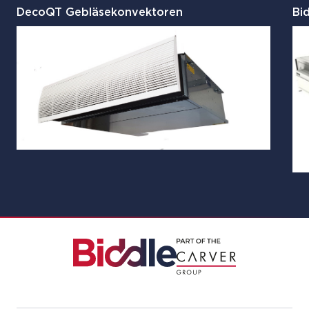
DecoQT Gebläsekonvektoren
Bi