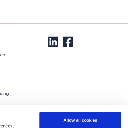
ren
nung
Allow all cookies
rences.