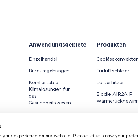
Anwendungsgebiete
Produkten
Einzelhandel
Gebläsekonvekto
Büroumgebungen
Türluftschleier
Komfortable
Lufterhitzer
Klimalösungen für
Biddle AIR2AIR
das
Wärmerückgewin
Gesundheitswesen
Optimale
Heizungslösungen
s
für Hotels
 your experience on our website. Please let us know your prefe