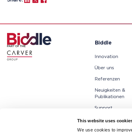
Share:
Biddle
Innovation
Über uns
Referenzen
Neuigkeiten &
Publikationen
Support
Kontakt
This website uses cookie
We use cookies to improve
Unendlichkeit