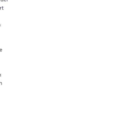
 der
rt
n
e
n
h