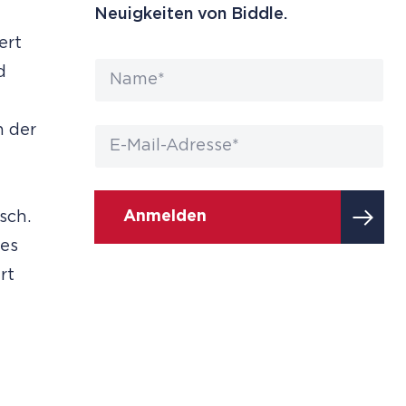
Neuigkeiten von Biddle.
ert
d
n der
Anmelden
sch.
ies
rt