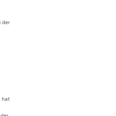
i der
E
 hat